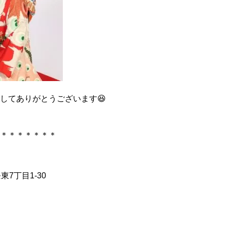
してありがとうございます😆
＊＊＊＊＊＊＊
7丁目1-30