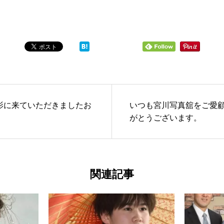
影に来ていただきましたお
いつも宮川写真舘をご愛
がとうございます。
関連記事