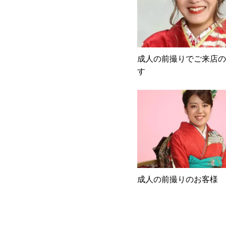
成人の前撮りでご来店の
す
成人の前撮りのお客様