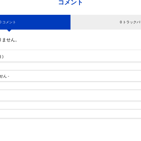
コメント
0 コメント
0 トラックバ
りません。
 )
せん -