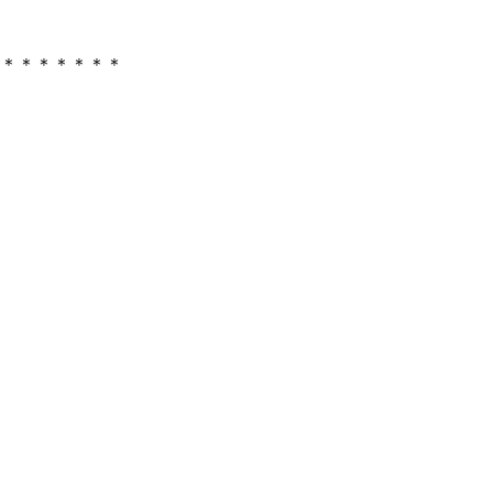
＊＊＊＊＊＊＊