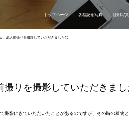
トップページ
各種記念写真
証明写真
日、成人前撮りを撮影していただきました😌
前撮りを撮影していただきました
で撮影にきていただいたことがあるのですが、その時の着物と