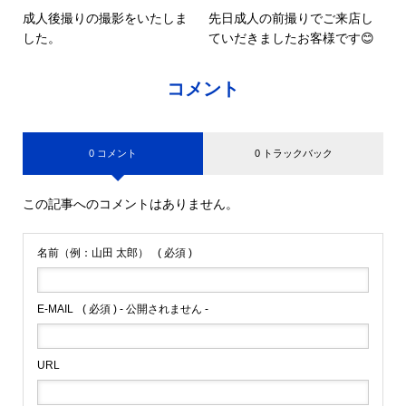
成人後撮りの撮影をいたしま
先日成人の前撮りでご来店し
した。
ていだきましたお客様です😊
コメント
0 コメント
0 トラックバック
この記事へのコメントはありません。
名前（例：山田 太郎）
( 必須 )
E-MAIL
( 必須 ) - 公開されません -
URL