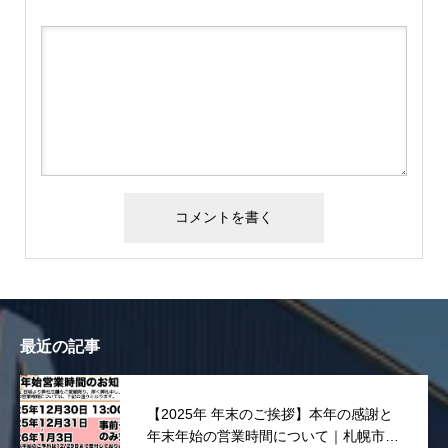
最近の記事
【2025年 年末のご挨拶】本年の感謝と
年末年始の営業時間について｜札幌市東