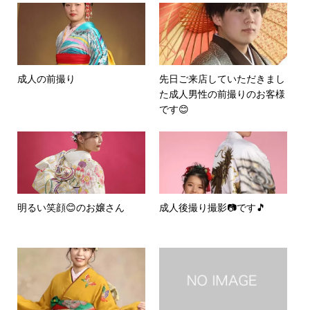
成人の前撮り
先日ご来店していただきまし
た成人男性の前撮りのお客様
です😊
明るい笑顔😊のお嬢さん
成人後撮り撮影📷です🎵