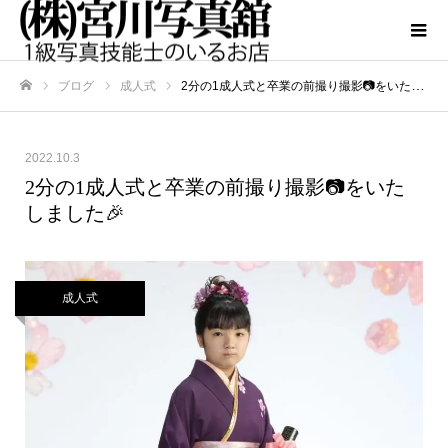
ブログ
成人式
2分の1成人式と卒業の前撮り撮影📷をいたしました🎉
ホーム
2022.10.3
2分の1成人式と卒業の前撮り撮影📷をいた
しました🎉
成人式