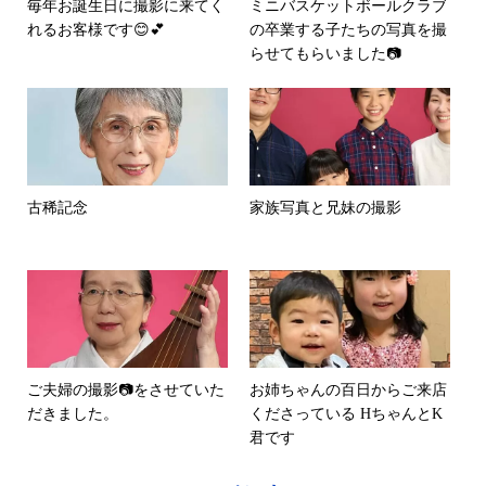
毎年お誕生日に撮影に来てく
ミニバスケットボールクラブ
れるお客様です😊💕
の卒業する子たちの写真を撮
らせてもらいました📷
古稀記念
家族写真と兄妹の撮影
ご夫婦の撮影📷をさせていた
お姉ちゃんの百日からご来店
だきました。
くださっている HちゃんとK
君です