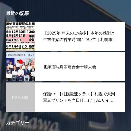
最近の記事
【2025年 年末のご挨拶】本年の感謝と
年末年始の営業時間について｜札幌市東
区 宮川写真舘
北海道写真館連合会十勝大会
保護中: 【札幌最速クラス】札幌で大判
写真プリントを当日仕上げ｜A1サイズ
まで一律10,000円(税抜き)
カテゴリー