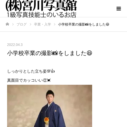
ブログ
卒業・入学
小学校卒業の撮影📸をしました😆
ホーム
2022.04.3
小学校卒業の撮影📸をしました😆
しっかりとした立ち姿💯👍
真面目でカッコいい👏💓