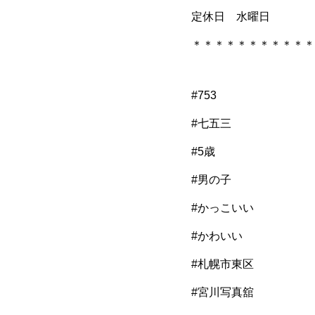
定休日 水曜日
＊＊＊＊＊＊＊＊＊＊＊
#753
#七五三
#5歳
#男の子
#かっこいい
#かわいい
#札幌市東区
#宮川写真舘