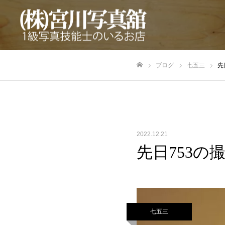
ブログ
七五三
先
ホーム
2022.12.21
先日753
七五三