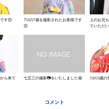
です😊
753の7歳を撮影されたお客様です
上のお兄ち
😊
ていただ
から来て
七五三の撮影📷をいたしました😆
53の3歳
コメント