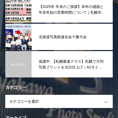
【2025年 年末のご挨拶】本年の感謝と
年末年始の営業時間について｜札幌市東
区 宮川写真舘
北海道写真館連合会十勝大会
保護中: 【札幌最速クラス】札幌で大判
写真プリントを当日仕上げ｜A1サイズ
まで一律10,000円(税抜き)
カテゴリー
OPEN
アーカイブ