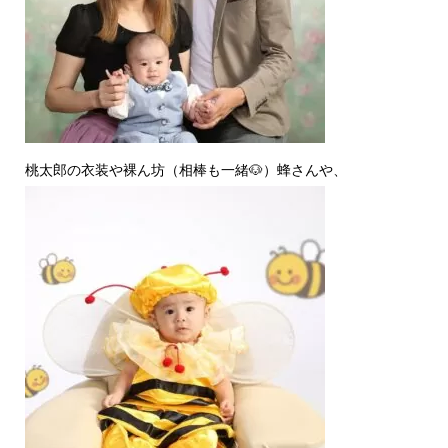
桃太郎の衣装や裸ん坊（相棒も一緒🐶）蜂さんや、