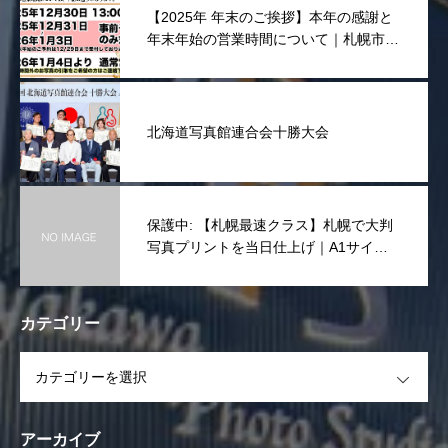
【2025年 年末のご挨拶】本年の感謝と
年末年始の営業時間について｜札幌市東
区 宮川写真舘
北海道写真館連合会十勝大会
保護中: 【札幌最速クラス】札幌で大判
写真プリントを当日仕上げ｜A1サイズ
まで一律10,000円(税抜き)
カテゴリー
OPEN
アーカイブ