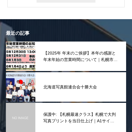
最近の記事
【2025年 年末のご挨拶】本年の感謝と
年末年始の営業時間について｜札幌市東
区 宮川写真舘
北海道写真館連合会十勝大会
保護中: 【札幌最速クラス】札幌で大判
写真プリントを当日仕上げ｜A1サイズ
まで一律10,000円(税抜き)